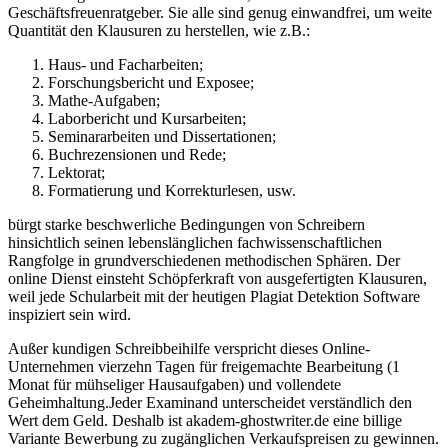
Geschäftsfreuenratgeber. Sie alle sind genug einwandfrei, um weite
Quantität den Klausuren zu herstellen, wie z.B.:
Haus- und Facharbeiten;
Forschungsbericht und Exposee;
Mathe-Aufgaben;
Laborbericht und Kursarbeiten;
Seminararbeiten und Dissertationen;
Buchrezensionen und Rede;
Lektorat;
Formatierung und Korrekturlesen, usw.
bürgt starke beschwerliche Bedingungen von Schreibern
hinsichtlich seinen lebenslänglichen fachwissenschaftlichen
Rangfolge in grundverschiedenen methodischen Sphären. Der
online Dienst einsteht Schöpferkraft von ausgefertigten Klausuren,
weil jede Schularbeit mit der heutigen Plagiat Detektion Software
inspiziert sein wird.
Außer kundigen Schreibbeihilfe verspricht dieses Online-
Unternehmen vierzehn Tagen für freigemachte Bearbeitung (1
Monat für mühseliger Hausaufgaben) und vollendete
Geheimhaltung.Jeder Examinand unterscheidet verständlich den
Wert dem Geld. Deshalb ist akadem-ghostwriter.de eine billige
Variante Bewerbung zu zugänglichen Verkaufspreisen zu gewinnen.