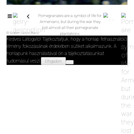
Pomegranates are a symbol of life for
Armenians, but during the war they
lost almost all their pomegranate
© Robert Laszlo Bacsi
plantations.
Kedves Látogató! Tájékoztatjuk, hogy a honlap felhasználói
élmény fokozásának érdekében sütiket alkalmazunk. A
honlapunk használatával ön a tájékoztatásunkat
tudomásul veszi.
Elfogadom