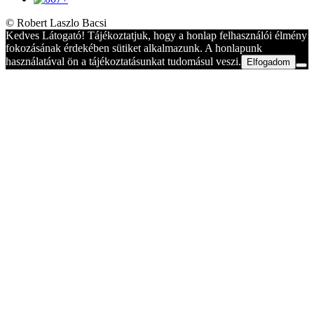
© Robert Laszlo Bacsi
Kedves Látogató! Tájékoztatjuk, hogy a honlap felhasználói élmény
fokozásának érdekében sütiket alkalmazunk. A honlapunk
használatával ön a tájékoztatásunkat tudomásul veszi.
Elfogadom