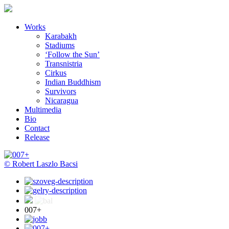
Works
Karabakh
Stadiums
‘Follow the Sun’
Transnistria
Cirkus
Indian Buddhism
Survivors
Nicaragua
Multimedia
Bio
Contact
Release
© Robert Laszlo Bacsi
007+