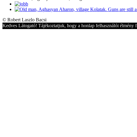
© Robert Laszlo Bacsi
Kedves Látogató! Tájékoztatjuk, hogy a honlap felhasználói élmény f