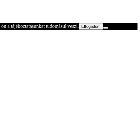
ön a tájékoztatásunkat tudomásul veszi.
Elfogadom