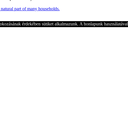
okozásának érdekében sütiket alkalmazunk. A honlapunk használatával 